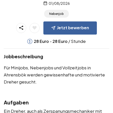
01/08/2026
Nebenjob
Jetzt bewerben
-
/ Stunde
28
Euro
28
Euro
Jobbeschreibung
Für Minijobs, Nebenjobs und Vollzeitjobs in
Ahrensbök werden gewissenhafte und motivierte
Dreher gesucht.
Aufgaben
Ein Dreher, auch als Zerspanungsmechaniker mit