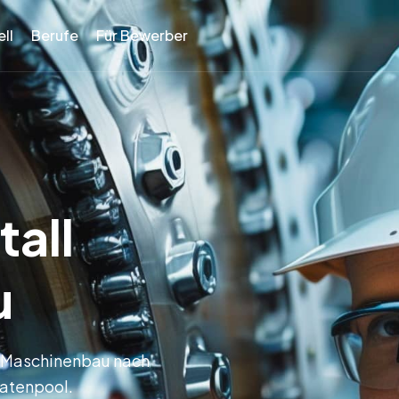
ll
Berufe
Für Bewerber
tall
u
d Maschinenbau nach
datenpool.