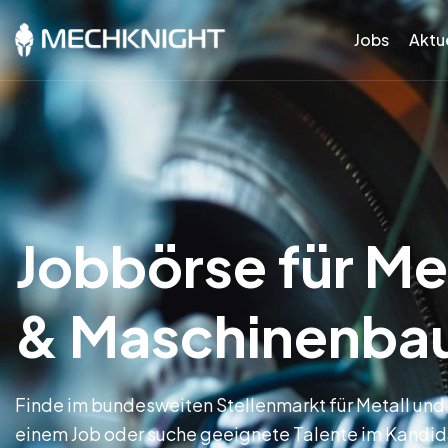
Jobs
Aktue
Jobbörse für Me
& Maschinenba
Finde im bundesweiten Stellenmarkt für Metall un
einem Job oder suche geeignete Talente im Kandi