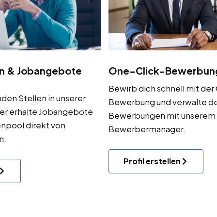
One-Click-Bewerbun
en & Jobangebote
Bewirb dich schnell mit der
den Stellen in unserer
Bewerbung und verwalte d
er erhalte Jobangebote
Bewerbungen mit unserem
npool direkt von
Bewerbermanager.
n.
Profil erstellen