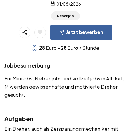
01/08/2026
Nebenjob
Jetzt bewerben
-
/ Stunde
28
Euro
28
Euro
Jobbeschreibung
Für Minijobs, Nebenjobs und Vollzeitjobs in Altdorf,
M werden gewissenhafte und motivierte Dreher
gesucht.
Aufgaben
Ein Dreher, auch als Zerspanungsmechaniker mit