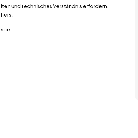
eiten und technisches Verständnis erfordern.
ehers:
eige