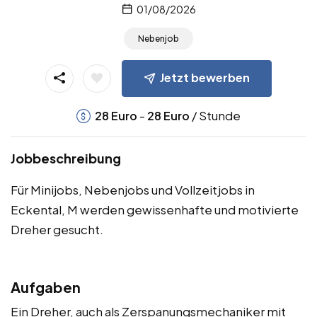
01/08/2026
Nebenjob
Jetzt bewerben
-
/ Stunde
28
Euro
28
Euro
Jobbeschreibung
Für Minijobs, Nebenjobs und Vollzeitjobs in
Eckental, M werden gewissenhafte und motivierte
Dreher gesucht.
Aufgaben
Ein Dreher, auch als Zerspanungsmechaniker mit