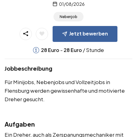
01/08/2026
Nebenjob
Jetzt bewerben
-
/ Stunde
28
Euro
28
Euro
Jobbeschreibung
Für Minijobs, Nebenjobs und Vollzeitjobs in
Flensburg werden gewissenhafte und motivierte
Dreher gesucht.
Aufgaben
Ein Dreher, auch als Zerspanungsmechaniker mit