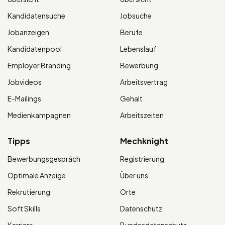
Kandidatensuche
Jobsuche
Jobanzeigen
Berufe
Kandidatenpool
Lebenslauf
Employer Branding
Bewerbung
Jobvideos
Arbeitsvertrag
E-Mailings
Gehalt
Medienkampagnen
Arbeitszeiten
Tipps
Mechknight
Bewerbungsgespräch
Registrierung
Optimale Anzeige
Über uns
Rekrutierung
Orte
Soft Skills
Datenschutz
Karriere
Bundesdatenschutz