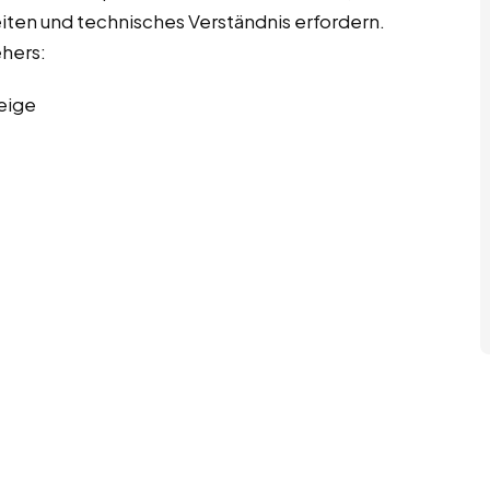
eiten und technisches Verständnis erfordern.
ehers:
eige