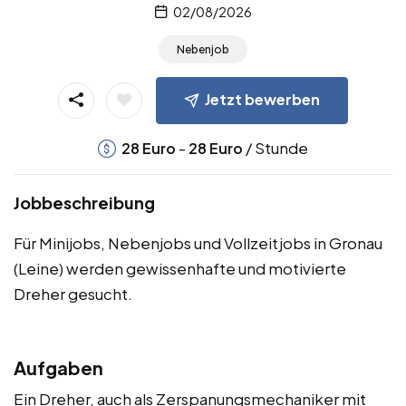
02/08/2026
Nebenjob
Jetzt bewerben
-
/ Stunde
28
Euro
28
Euro
Jobbeschreibung
Für Minijobs, Nebenjobs und Vollzeitjobs in Gronau
(Leine) werden gewissenhafte und motivierte
Dreher gesucht.
Aufgaben
Ein Dreher, auch als Zerspanungsmechaniker mit