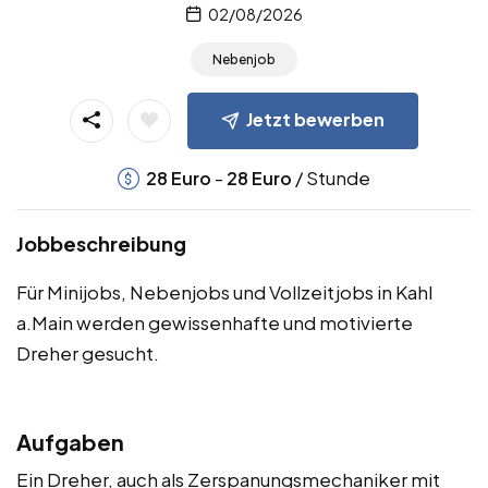
02/08/2026
Nebenjob
Jetzt bewerben
-
/ Stunde
28
Euro
28
Euro
Jobbeschreibung
Für Minijobs, Nebenjobs und Vollzeitjobs in Kahl
a.Main werden gewissenhafte und motivierte
Dreher gesucht.
Aufgaben
Ein Dreher, auch als Zerspanungsmechaniker mit