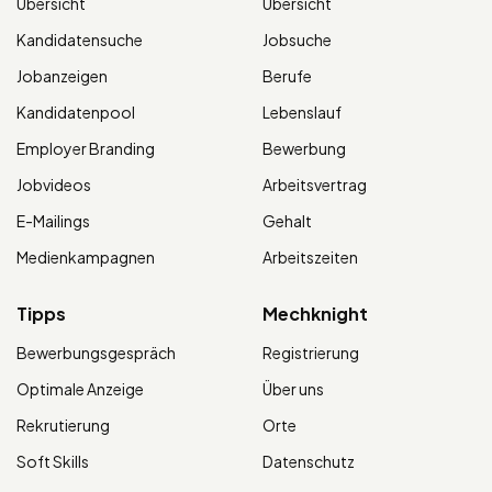
Übersicht
Übersicht
Kandidatensuche
Jobsuche
Jobanzeigen
Berufe
Kandidatenpool
Lebenslauf
Employer Branding
Bewerbung
Jobvideos
Arbeitsvertrag
E-Mailings
Gehalt
Medienkampagnen
Arbeitszeiten
Tipps
Mechknight
Bewerbungsgespräch
Registrierung
Optimale Anzeige
Über uns
Rekrutierung
Orte
Soft Skills
Datenschutz