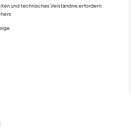
eiten und technisches Verständnis erfordern.
ehers:
eige
: