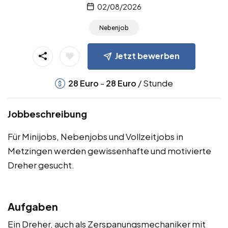
02/08/2026
Nebenjob
Jetzt bewerben
-
/ Stunde
28
Euro
28
Euro
Jobbeschreibung
Für Minijobs, Nebenjobs und Vollzeitjobs in
Metzingen werden gewissenhafte und motivierte
Dreher gesucht.
Aufgaben
Ein Dreher, auch als Zerspanungsmechaniker mit