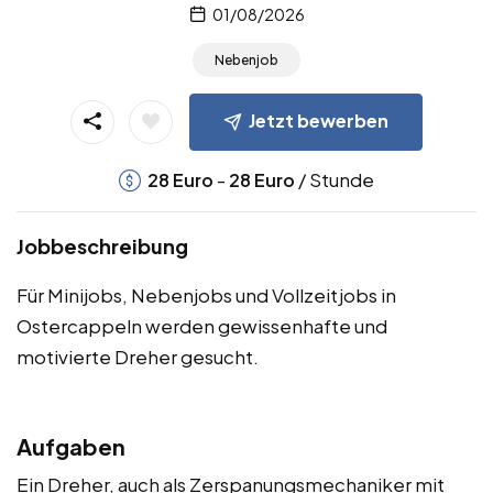
01/08/2026
Nebenjob
Jetzt bewerben
-
/ Stunde
28
Euro
28
Euro
Jobbeschreibung
Für Minijobs, Nebenjobs und Vollzeitjobs in
Ostercappeln werden gewissenhafte und
motivierte Dreher gesucht.
Aufgaben
Ein Dreher, auch als Zerspanungsmechaniker mit