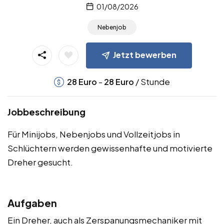
01/08/2026
Nebenjob
Jetzt bewerben
-
/ Stunde
28
Euro
28
Euro
Jobbeschreibung
Für Minijobs, Nebenjobs und Vollzeitjobs in
Schlüchtern werden gewissenhafte und motivierte
Dreher gesucht.
Aufgaben
Ein Dreher, auch als Zerspanungsmechaniker mit