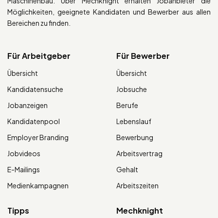
Maschinenbau. Über Mechknight erhalten Jobanbieter die
Möglichkeiten, geeignete Kandidaten und Bewerber aus allen
Bereichen zu finden.
Für Arbeitgeber
Für Bewerber
Übersicht
Übersicht
Kandidatensuche
Jobsuche
Jobanzeigen
Berufe
Kandidatenpool
Lebenslauf
Employer Branding
Bewerbung
Jobvideos
Arbeitsvertrag
E-Mailings
Gehalt
Medienkampagnen
Arbeitszeiten
Tipps
Mechknight