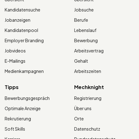
Kandidatensuche
Jobsuche
Jobanzeigen
Berufe
Kandidatenpool
Lebenslauf
Employer Branding
Bewerbung
Jobvideos
Arbeitsvertrag
E-Mailings
Gehalt
Medienkampagnen
Arbeitszeiten
Tipps
Mechknight
Bewerbungsgespräch
Registrierung
Optimale Anzeige
Über uns
Rekrutierung
Orte
Soft Skills
Datenschutz
Karriere
Bundesdatenschutz