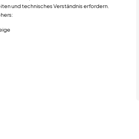
eiten und technisches Verständnis erfordern.
ehers:
eige