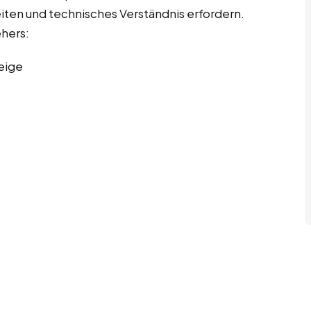
eiten und technisches Verständnis erfordern.
ehers:
eige