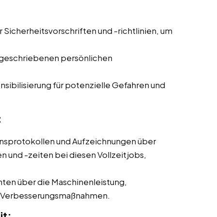
r Sicherheitsvorschriften und -richtlinien, um
geschriebenen persönlichen
sibilisierung für potenzielle Gefahren und
:
nsprotokollen und Aufzeichnungen über
und -zeiten bei diesen Vollzeitjobs,
hten über die Maschinenleistung,
ne Verbesserungsmaßnahmen.
it: