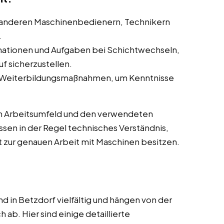
anderen Maschinenbedienern, Technikern
.
ationen und Aufgaben bei Schichtwechseln,
f sicherzustellen.
 Weiterbildungsmaßnahmen, um Kenntnisse
m Arbeitsumfeld und den verwendeten
sen in der Regel technisches Verständnis,
 zur genauen Arbeit mit Maschinen besitzen.
 in Betzdorf vielfältig und hängen von der
ab. Hier sind einige detaillierte