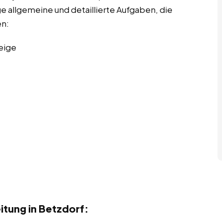
ge allgemeine und detaillierte Aufgaben, die
en:
eige
tung in Betzdorf: