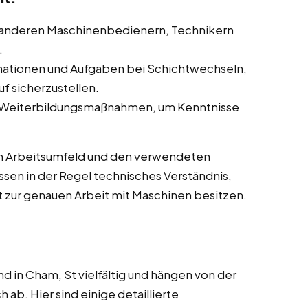
anderen Maschinenbedienern, Technikern
.
ationen und Aufgaben bei Schichtwechseln,
f sicherzustellen.
 Weiterbildungsmaßnahmen, um Kenntnisse
m Arbeitsumfeld und den verwendeten
sen in der Regel technisches Verständnis,
 zur genauen Arbeit mit Maschinen besitzen.
 in Cham, St vielfältig und hängen von der
ab. Hier sind einige detaillierte