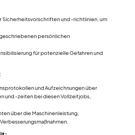
r Sicherheitsvorschriften und -richtlinien, um
geschriebenen persönlichen
sibilisierung für potenzielle Gefahren und
:
nsprotokollen und Aufzeichnungen über
und -zeiten bei diesen Vollzeitjobs,
hten über die Maschinenleistung,
ne Verbesserungsmaßnahmen.
it: