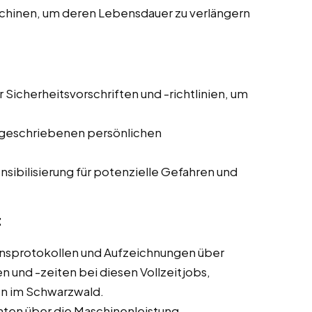
chinen, um deren Lebensdauer zu verlängern
r Sicherheitsvorschriften und -richtlinien, um
geschriebenen persönlichen
sibilisierung für potenzielle Gefahren und
:
nsprotokollen und Aufzeichnungen über
und -zeiten bei diesen Vollzeitjobs,
en im Schwarzwald.
hten über die Maschinenleistung,