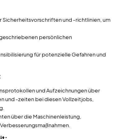
r Sicherheitsvorschriften und -richtlinien, um
geschriebenen persönlichen
sibilisierung für potenzielle Gefahren und
:
nsprotokollen und Aufzeichnungen über
und -zeiten bei diesen Vollzeitjobs,
g.
hten über die Maschinenleistung,
ne Verbesserungsmaßnahmen.
it: