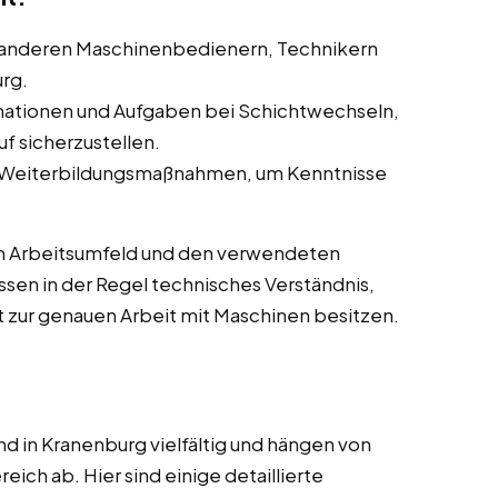
anderen Maschinenbedienern, Technikern
rg.
ationen und Aufgaben bei Schichtwechseln,
f sicherzustellen.
 Weiterbildungsmaßnahmen, um Kenntnisse
m Arbeitsumfeld und den verwendeten
sen in der Regel technisches Verständnis,
 zur genauen Arbeit mit Maschinen besitzen.
 in Kranenburg vielfältig und hängen von
ich ab. Hier sind einige detaillierte