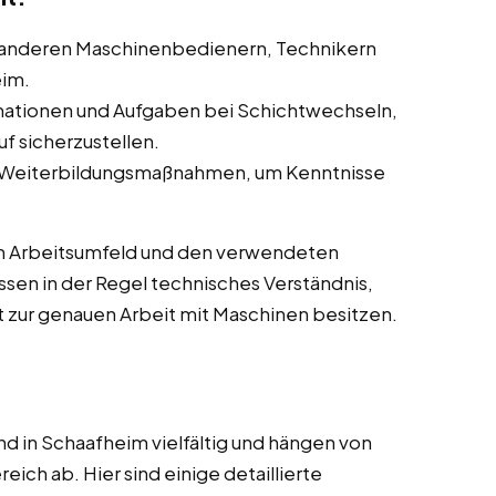
anderen Maschinenbedienern, Technikern
eim.
ationen und Aufgaben bei Schichtwechseln,
f sicherzustellen.
 Weiterbildungsmaßnahmen, um Kenntnisse
m Arbeitsumfeld und den verwendeten
sen in der Regel technisches Verständnis,
 zur genauen Arbeit mit Maschinen besitzen.
d in Schaafheim vielfältig und hängen von
ich ab. Hier sind einige detaillierte