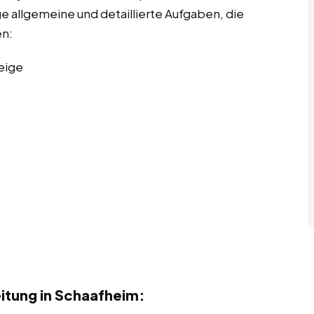
ge allgemeine und detaillierte Aufgaben, die
en:
eige
itung in Schaafheim: