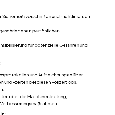
r Sicherheitsvorschriften und -richtlinien, um
geschriebenen persönlichen
sibilisierung für potenzielle Gefahren und
:
nsprotokollen und Aufzeichnungen über
und -zeiten bei diesen Vollzeitjobs,
m.
hten über die Maschinenleistung,
ne Verbesserungsmaßnahmen.
it: