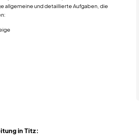
ge allgemeine und detaillierte Aufgaben, die
en:
eige
tung in Titz: