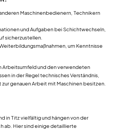
anderen Maschinenbedienern, Technikern
ationen und Aufgaben bei Schichtwechseln,
f sicherzustellen.
 Weiterbildungsmaßnahmen, um Kenntnisse
m Arbeitsumfeld und den verwendeten
sen in der Regel technisches Verständnis,
 zur genauen Arbeit mit Maschinen besitzen.
in Titz vielfältig und hängen von der
ab. Hier sind einige detaillierte