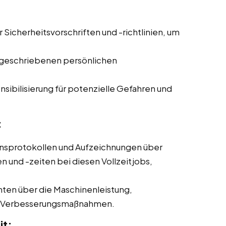
r Sicherheitsvorschriften und -richtlinien, um
geschriebenen persönlichen
sibilisierung für potenzielle Gefahren und
:
nsprotokollen und Aufzeichnungen über
und -zeiten bei diesen Vollzeitjobs,
hten über die Maschinenleistung,
ne Verbesserungsmaßnahmen.
it: