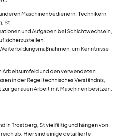
anderen Maschinenbedienern, Technikern
, St.
ationen und Aufgaben bei Schichtwechseln,
f sicherzustellen.
 Weiterbildungsmaßnahmen, um Kenntnisse
m Arbeitsumfeld und den verwendeten
sen in der Regel technisches Verständnis,
 zur genauen Arbeit mit Maschinen besitzen.
 in Trostberg, St vielfältig und hängen von
ich ab. Hier sind einige detaillierte