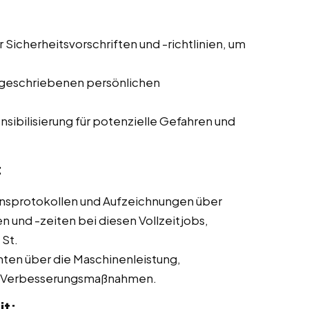
r Sicherheitsvorschriften und -richtlinien, um
geschriebenen persönlichen
sibilisierung für potenzielle Gefahren und
:
nsprotokollen und Aufzeichnungen über
und -zeiten bei diesen Vollzeitjobs,
 St.
hten über die Maschinenleistung,
ne Verbesserungsmaßnahmen.
it: