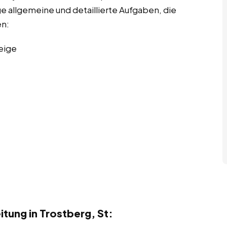
ge allgemeine und detaillierte Aufgaben, die
en:
eige
tung in Trostberg, St: