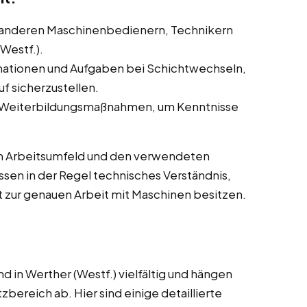
anderen Maschinenbedienern, Technikern
Westf.).
ationen und Aufgaben bei Schichtwechseln,
f sicherzustellen.
 Weiterbildungsmaßnahmen, um Kenntnisse
m Arbeitsumfeld und den verwendeten
sen in der Regel technisches Verständnis,
 zur genauen Arbeit mit Maschinen besitzen.
 in Werther (Westf.) vielfältig und hängen
bereich ab. Hier sind einige detaillierte