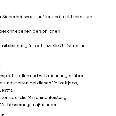
r Sicherheitsvorschriften und -richtlinien, um
geschriebenen persönlichen
sibilisierung für potenzielle Gefahren und
:
nsprotokollen und Aufzeichnungen über
und -zeiten bei diesen Vollzeitjobs,
estf.).
hten über die Maschinenleistung,
ne Verbesserungsmaßnahmen.
it: