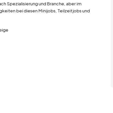
ach Spezialisierung und Branche, aber im
keiten bei diesen Minijobs, Teilzeitjobs und
eige