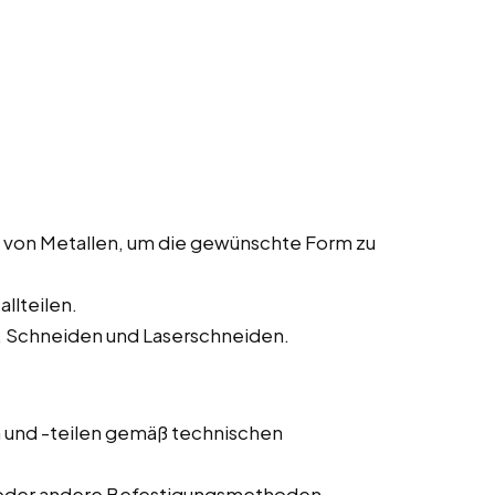
 von Metallen, um die gewünschte Form zu
llteilen.
 Schneiden und Laserschneiden.
und -teilen gemäß technischen
 oder andere Befestigungsmethoden