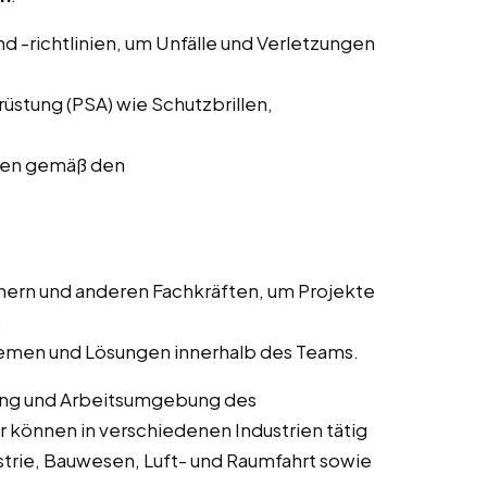
d -richtlinien, um Unfälle und Verletzungen
stung (PSA) wie Schutzbrillen,
ffen gemäß den
ern und anderen Fachkräften, um Projekte
.
lemen und Lösungen innerhalb des Teams.
rung und Arbeitsumgebung des
r können in verschiedenen Industrien tätig
trie, Bauwesen, Luft- und Raumfahrt sowie