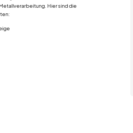
etallverarbeitung. Hier sind die
iten:
eige