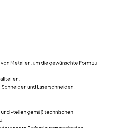
 von Metallen, um die gewünschte Form zu
llteilen.
 Schneiden und Laserschneiden.
und -teilen gemäß technischen
u.
 oder andere Befestigungsmethoden