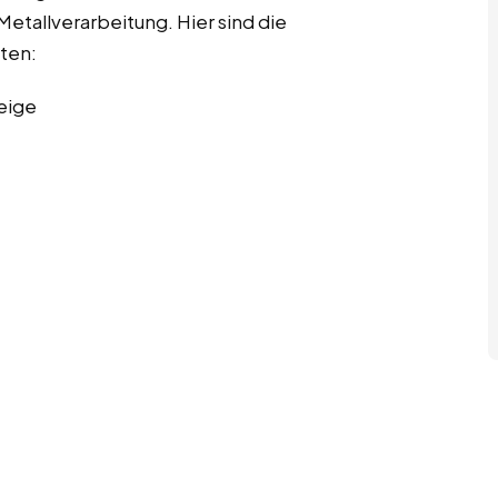
etallverarbeitung. Hier sind die
iten:
eige