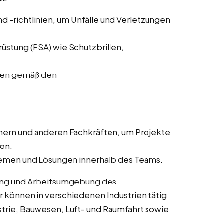
d -richtlinien, um Unfälle und Verletzungen
stung (PSA) wie Schutzbrillen,
ffen gemäß den
ern und anderen Fachkräften, um Projekte
ßen.
lemen und Lösungen innerhalb des Teams.
rung und Arbeitsumgebung des
r können in verschiedenen Industrien tätig
trie, Bauwesen, Luft- und Raumfahrt sowie