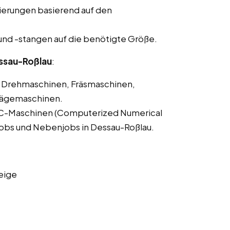
ierungen basierend auf den
und -stangen auf die benötigte Größe.
ssau-Roßlau
:
Drehmaschinen, Fräsmaschinen,
Sägemaschinen.
C-Maschinen (Computerized Numerical
itjobs und Nebenjobs in Dessau-Roßlau.
eige