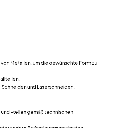
 von Metallen, um die gewünschte Form zu
llteilen.
 Schneiden und Laserschneiden.
und -teilen gemäß technischen
 oder andere Befestigungsmethoden