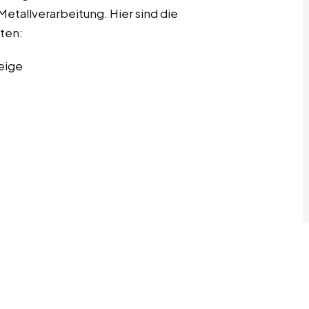
etallverarbeitung. Hier sind die
iten:
eige