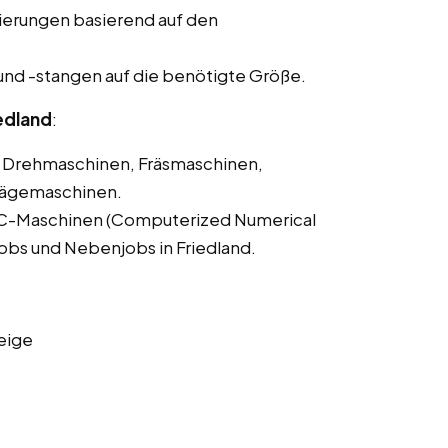
ierungen basierend auf den
und -stangen auf die benötigte Größe.
edland
:
Drehmaschinen, Fräsmaschinen,
Sägemaschinen.
C-Maschinen (Computerized Numerical
tjobs und Nebenjobs in Friedland.
eige