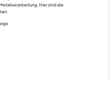
etallverarbeitung. Hier sind die
iten:
eige