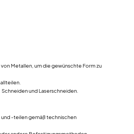
 von Metallen, um die gewünschte Form zu
llteilen.
 Schneiden und Laserschneiden.
und -teilen gemäß technischen
 oder andere Befestigungsmethoden