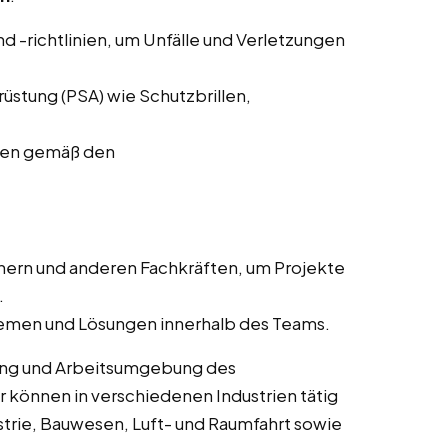
d -richtlinien, um Unfälle und Verletzungen
stung (PSA) wie Schutzbrillen,
ffen gemäß den
ern und anderen Fachkräften, um Projekte
.
lemen und Lösungen innerhalb des Teams.
rung und Arbeitsumgebung des
r können in verschiedenen Industrien tätig
trie, Bauwesen, Luft- und Raumfahrt sowie