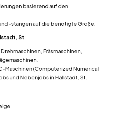
ierungen basierend auf den
und -stangen auf die benötigte Größe.
stadt, St
:
Drehmaschinen, Fräsmaschinen,
Sägemaschinen.
C-Maschinen (Computerized Numerical
jobs und Nebenjobs in Hallstadt, St.
eige