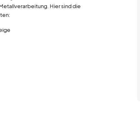
etallverarbeitung. Hier sind die
iten:
eige