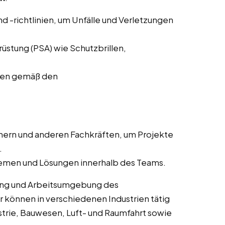
d -richtlinien, um Unfälle und Verletzungen
stung (PSA) wie Schutzbrillen,
ffen gemäß den
ern und anderen Fachkräften, um Projekte
.
lemen und Lösungen innerhalb des Teams.
rung und Arbeitsumgebung des
r können in verschiedenen Industrien tätig
trie, Bauwesen, Luft- und Raumfahrt sowie