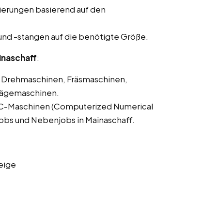
ierungen basierend auf den
und -stangen auf die benötigte Größe.
inaschaff
:
Drehmaschinen, Fräsmaschinen,
Sägemaschinen.
C-Maschinen (Computerized Numerical
tjobs und Nebenjobs in Mainaschaff.
eige