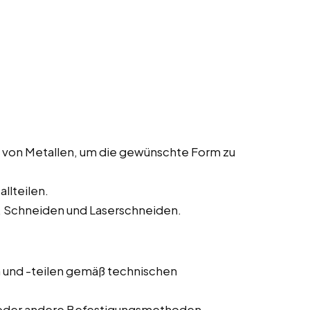
 von Metallen, um die gewünschte Form zu
llteilen.
 Schneiden und Laserschneiden.
und -teilen gemäß technischen
 oder andere Befestigungsmethoden