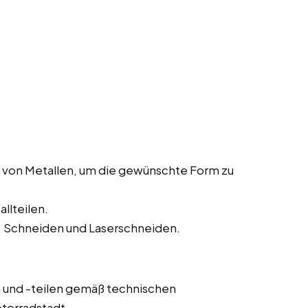
 von Metallen, um die gewünschte Form zu
llteilen.
 Schneiden und Laserschneiden.
und -teilen gemäß technischen
torradstadt.