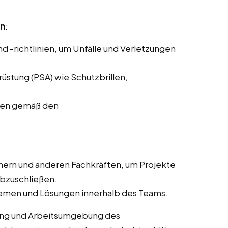
en
:
d -richtlinien, um Unfälle und Verletzungen
stung (PSA) wie Schutzbrillen,
ffen gemäß den
ern und anderen Fachkräften, um Projekte
abzuschließen.
lemen und Lösungen innerhalb des Teams.
rung und Arbeitsumgebung des