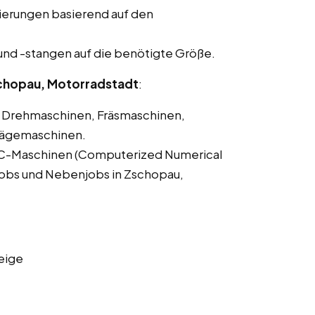
ierungen basierend auf den
und -stangen auf die benötigte Größe.
chopau, Motorradstadt
:
Drehmaschinen, Fräsmaschinen,
Sägemaschinen.
C-Maschinen (Computerized Numerical
itjobs und Nebenjobs in Zschopau,
eige