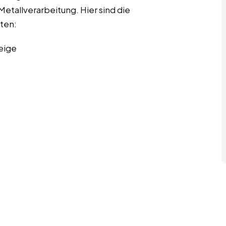
etallverarbeitung. Hier sind die
iten:
eige