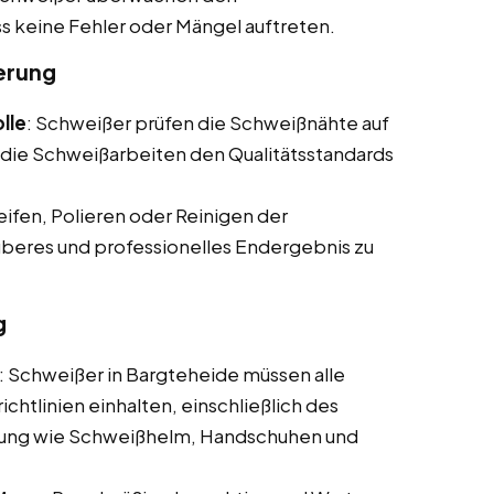
s keine Fehler oder Mängel auftreten.
erung
lle
: Schweißer prüfen die Schweißnähte auf
s die Schweißarbeiten den Qualitätsstandards
eifen, Polieren oder Reinigen der
uberes und professionelles Endergebnis zu
g
: Schweißer in Bargteheide müssen alle
ichtlinien einhalten, einschließlich des
stung wie Schweißhelm, Handschuhen und