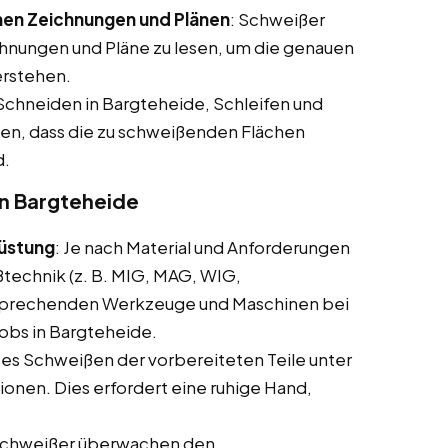
hen Zeichnungen und Plänen
: Schweißer
chnungen und Pläne zu lesen, um die genauen
erstehen.
 Schneiden in Bargteheide, Schleifen und
llen, dass die zu schweißenden Flächen
d.
in Bargteheide
rüstung
: Je nach Material und Anforderungen
echnik (z. B. MIG, MAG, WIG,
sprechenden Werkzeuge und Maschinen bei
jobs in Bargteheide.
ises Schweißen der vorbereiteten Teile unter
onen. Dies erfordert eine ruhige Hand,
Schweißer überwachen den