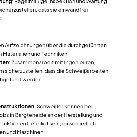
stung
: Regelmäßige Inspektion und Wartung
cherzustellen, dass sie einwandfrei
d.
von Aufzeichnungen über die durchgeführten
n Materialien und Techniken.
ften
: Zusammenarbeit mit Ingenieuren,
 sicherzustellen, dass die Schweißarbeiten
rchgeführt werden.
onstruktionen
: Schweißer können bei
obs in Bargteheide an der Herstellung und
uktionen beteiligt sein, einschließlich
en und Maschinen.