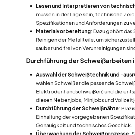
Lesen und Interpretieren von technisc
müssen in der Lage sein, technische Zei
Spezifikationen und Anforderungen zu v
Materialvorbereitung
: Dazu gehört das
Reinigen der Metallteile, um sicherzuste
sauber und frei von Verunreinigungen sin
Durchführung der Schweißarbeiten 
Auswahl der Schweißtechnik und -aus
wählen Schweißer die passende Schweißt
Elektrodenhandschweißen) und die ent
diesen Nebenjobs, Minijobs und Vollzeit
Durchführung der Schweißnähte
: Präz
Einhaltung der vorgegebenen Spezifikati
Genauigkeit und technisches Geschick.
Überwachung der Schweißprozesse
: 