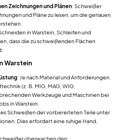
hen Zeichnungen und Plänen
: Schweißer
chnungen und Pläne zu lesen, um die genauen
erstehen.
Schneiden in Warstein, Schleifen und
llen, dass die zu schweißenden Flächen
d.
n Warstein
rüstung
: Je nach Material und Anforderungen
echnik (z. B. MIG, MAG, WIG,
sprechenden Werkzeuge und Maschinen bei
obs in Warstein.
ises Schweißen der vorbereiteten Teile unter
onen. Dies erfordert eine ruhige Hand,
Schweißer überwachen den