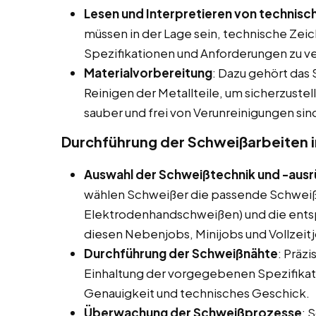
Lesen und Interpretieren von technisc
müssen in der Lage sein, technische Zei
Spezifikationen und Anforderungen zu v
Materialvorbereitung
: Dazu gehört das 
Reinigen der Metallteile, um sicherzuste
sauber und frei von Verunreinigungen sin
Durchführung der Schweißarbeiten i
Auswahl der Schweißtechnik und -aus
wählen Schweißer die passende Schweißt
Elektrodenhandschweißen) und die ent
diesen Nebenjobs, Minijobs und Vollzeitj
Durchführung der Schweißnähte
: Präz
Einhaltung der vorgegebenen Spezifikati
Genauigkeit und technisches Geschick.
Überwachung der Schweißprozesse
: 