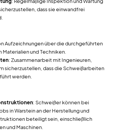
stung
: Regelmäßige Inspektion und Wartung
cherzustellen, dass sie einwandfrei
d.
von Aufzeichnungen über die durchgeführten
n Materialien und Techniken.
ften
: Zusammenarbeit mit Ingenieuren,
 sicherzustellen, dass die Schweißarbeiten
eführt werden.
onstruktionen
: Schweißer können bei
obs in Warstein an der Herstellung und
uktionen beteiligt sein, einschließlich
en und Maschinen.