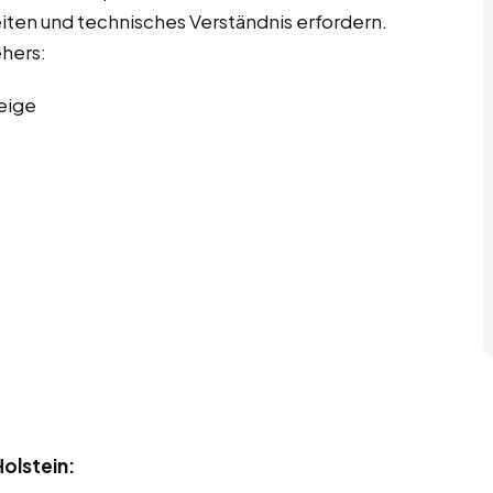
eiten und technisches Verständnis erfordern.
ehers:
eige
olstein: